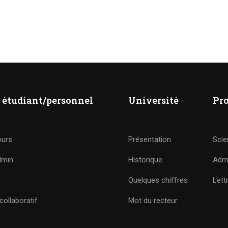
 étudiant/personnel
Université
Pr
ours
Présentation
Scie
dmin
Historique
Admi
Quelques chiffres
Lett
ollaboratif
Mot du recteur