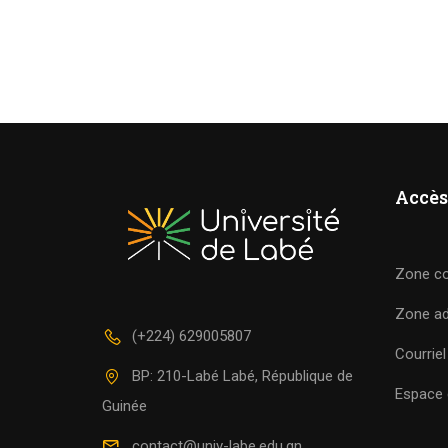
Accès
Zone c
Zone a
(+224) 629005807
Courriel
BP: 210-Labé Labé, République de
Espace c
Guinée
contact@univ-labe.edu.gn