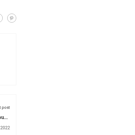
t post
oupe
edia
 2022