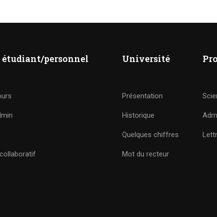
 étudiant/personnel
Université
Pr
ours
Présentation
Scie
dmin
Historique
Admi
Quelques chiffres
Lett
ollaboratif
Mot du recteur