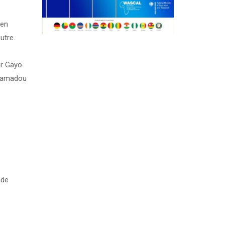
 en
utre.
Pr Gayo
 Mamadou
 de