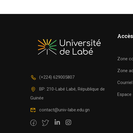
Accès
Zone c
Zone a
(+224) 629005807
Courriel
BP: 210-Labé Labé, République de
Espace c
Guinée
contact@univ-labe.edu.gn