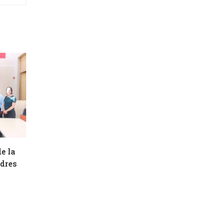
e la
adres
n