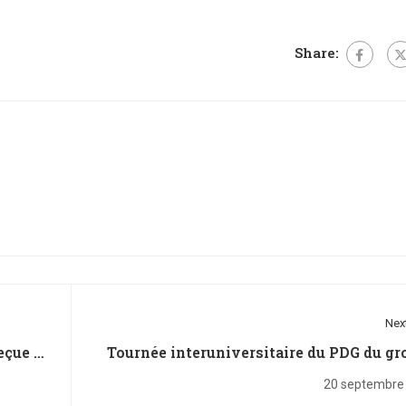
Share:
Nex
eçue à
Tournée interuniversitaire du PDG du gr
Hadafo-M
20 septembre