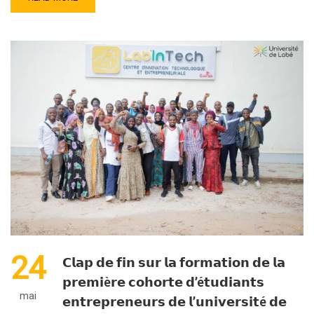
24
𝗖𝗹𝗮𝗽 𝗱𝗲 𝗳𝗶𝗻 𝘀𝘂𝗿 𝗹𝗮 𝗳𝗼𝗿𝗺𝗮𝘁𝗶𝗼𝗻 𝗱𝗲 𝗹𝗮
𝗽𝗿𝗲𝗺𝗶è𝗿𝗲 𝗰𝗼𝗵𝗼𝗿𝘁𝗲 𝗱’é𝘁𝘂𝗱𝗶𝗮𝗻𝘁𝘀
mai
𝗲𝗻𝘁𝗿𝗲𝗽𝗿𝗲𝗻𝗲𝘂𝗿𝘀 𝗱𝗲 𝗹’𝘂𝗻𝗶𝘃𝗲𝗿𝘀𝗶𝘁é 𝗱𝗲