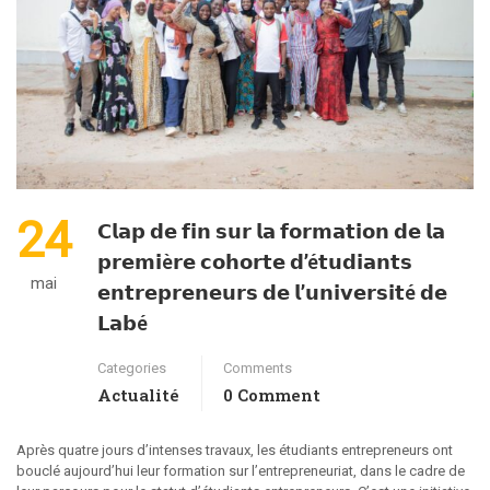
24
𝗖𝗹𝗮𝗽 𝗱𝗲 𝗳𝗶𝗻 𝘀𝘂𝗿 𝗹𝗮 𝗳𝗼𝗿𝗺𝗮𝘁𝗶𝗼𝗻 𝗱𝗲 𝗹𝗮
𝗽𝗿𝗲𝗺𝗶è𝗿𝗲 𝗰𝗼𝗵𝗼𝗿𝘁𝗲 𝗱’é𝘁𝘂𝗱𝗶𝗮𝗻𝘁𝘀
mai
𝗲𝗻𝘁𝗿𝗲𝗽𝗿𝗲𝗻𝗲𝘂𝗿𝘀 𝗱𝗲 𝗹’𝘂𝗻𝗶𝘃𝗲𝗿𝘀𝗶𝘁é 𝗱𝗲
𝗟𝗮𝗯é
Categories
Comments
Actualité
0 Comment
Après quatre jours d’intenses travaux, les étudiants entrepreneurs ont
bouclé aujourd’hui leur formation sur l’entrepreneuriat, dans le cadre de