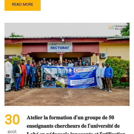
READ MORE
30
𝐀𝐭𝐞𝐥𝐢𝐞𝐫 𝐥𝐚 𝐟𝐨𝐫𝐦𝐚𝐭𝐢𝐨𝐧 𝐝’𝐮𝐧 𝐠𝐫𝐨𝐮𝐩𝐞 𝐝𝐞 𝟓𝟎
𝐞𝐧𝐬𝐞𝐢𝐠𝐧𝐚𝐧𝐭𝐬 𝐜𝐡𝐞𝐫𝐜𝐡𝐞𝐮𝐫𝐬 𝐝𝐞 𝐥’𝐮𝐧𝐢𝐯𝐞𝐫𝐬𝐢𝐭𝐞́ 𝐝𝐞
août