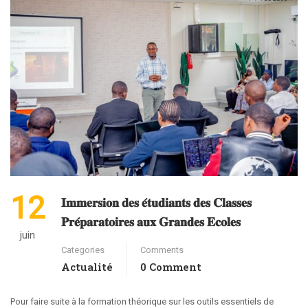
12
𝐈𝐦𝐦𝐞𝐫𝐬𝐢𝐨𝐧 𝐝𝐞𝐬 𝐞́𝐭𝐮𝐝𝐢𝐚𝐧𝐭𝐬 𝐝𝐞𝐬 𝐂𝐥𝐚𝐬𝐬𝐞𝐬
𝐏𝐫𝐞́𝐩𝐚𝐫𝐚𝐭𝐨𝐢𝐫𝐞𝐬 𝐚𝐮𝐱 𝐆𝐫𝐚𝐧𝐝𝐞𝐬 𝐄𝐜𝐨𝐥𝐞𝐬
juin
Categories
Comments
Actualité
0 Comment
Pour faire suite à la formation théorique sur les outils essentiels de