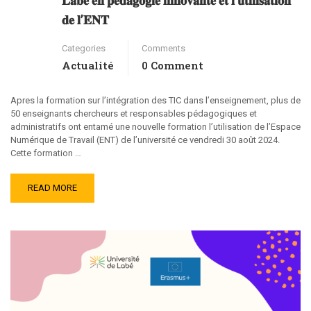
𝐋𝐚𝐛𝐞́ 𝐞𝐧 𝐩𝐞́𝐝𝐚𝐠𝐨𝐠𝐢𝐞 𝐢𝐧𝐧𝐨𝐯𝐚𝐧𝐭𝐞 𝐞𝐭 𝐥’𝐮𝐭𝐢𝐥𝐢𝐬𝐚𝐭𝐢𝐨𝐧
𝐝𝐞 𝐥’𝐄𝐍𝐓
Categories
Comments
Actualité
0 Comment
Apres la formation sur l’intégration des TIC dans l’enseignement, plus de
50 enseignants chercheurs et responsables pédagogiques et
administratifs ont entamé une nouvelle formation l’utilisation de l’Espace
Numérique de Travail (ENT) de l’université ce vendredi 30 août 2024.
Cette formation …
READ MORE