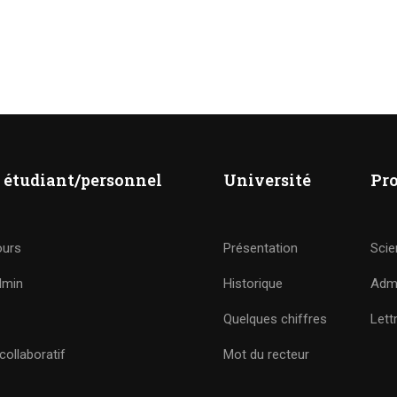
 étudiant/personnel
Université
Pr
ours
Présentation
Scie
dmin
Historique
Admi
Quelques chiffres
Lett
ollaboratif
Mot du recteur