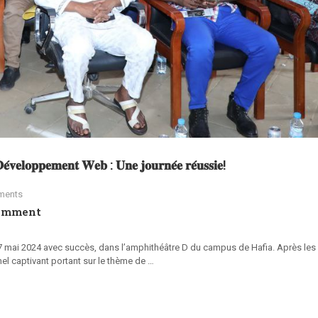
́𝐯𝐞𝐥𝐨𝐩𝐩𝐞𝐦𝐞𝐧𝐭 𝐖𝐞𝐛 : 𝐔𝐧𝐞 𝐣𝐨𝐮𝐫𝐧𝐞́𝐞 𝐫𝐞́𝐮𝐬𝐬𝐢𝐞!
ments
omment
 mai 2024 avec succès, dans l’amphithéâtre D du campus de Hafia. Après les
nel captivant portant sur le thème de …