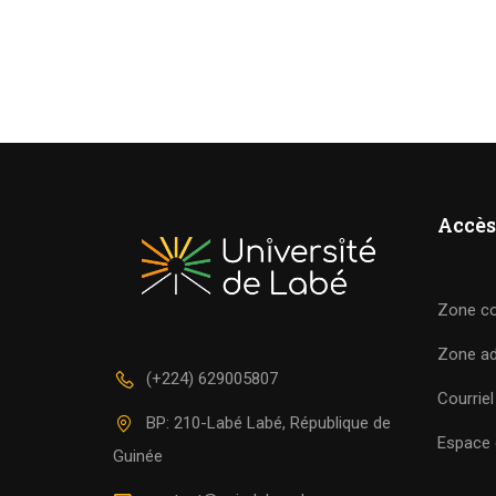
Accès
Zone c
Zone a
(+224) 629005807
Courriel
BP: 210-Labé Labé, République de
Espace c
Guinée