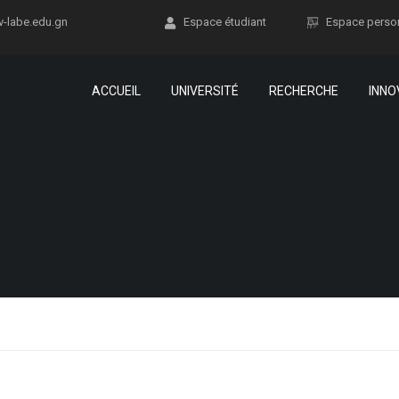
v-labe.edu.gn
Espace étudiant
Espace perso
ACCUEIL
UNIVERSITÉ
RECHERCHE
INNO