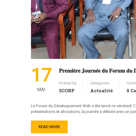
17
𝐏𝐫𝐞𝐦𝐢𝐞̀𝐫𝐞 𝐉𝐨𝐮𝐫𝐧𝐞́𝐞 𝐝𝐮 𝐅𝐨𝐫𝐮𝐦 𝐝𝐮 𝐃
Posted by
Categories
Com
MAI
SCORP
Actualité
0 C
Le Forum du Développement Web a été lancé ce vendredi 17
présentations et allocutions, la journée a débuté avec un pa
READ MORE