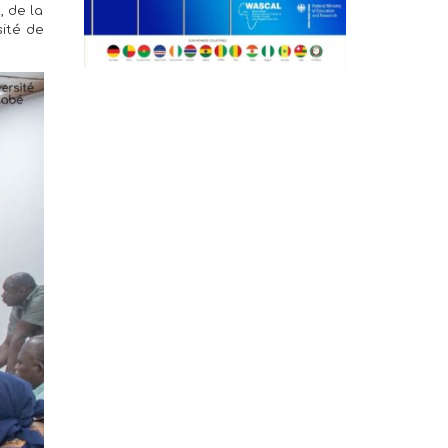
, de la
sité de