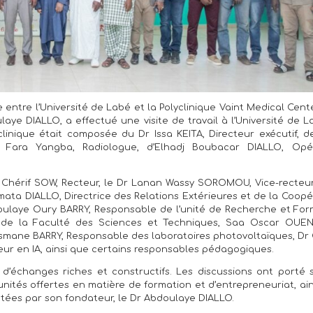
 entre l’Université de Labé et la Polyclinique Vaint Medical Cent
aye DIALLO, a effectué une visite de travail à l’Université de 
clinique était composée du Dr Issa KEITA, Directeur exécutif, 
o Fara Yangba, Radiologue, d’Elhadj Boubacar DIALLO, Opé
hérif SOW, Recteur, le Dr Lanan Wassy SOROMOU, Vice-recteur,
ta DIALLO, Directrice des Relations Extérieures et de la Coopé
oulaye Oury BARRY, Responsable de l’unité de Recherche et For
 de la Faculté des Sciences et Techniques, Saa Oscar OUE
usmane BARRY, Responsable des laboratoires photovoltaïques, Dr
en IA, ainsi que certains responsables pédagogiques.
d’échanges riches et constructifs. Les discussions ont porté s
tunités offertes en matière de formation et d’entrepreneuriat, ai
sentées par son fondateur, le Dr Abdoulaye DIALLO.