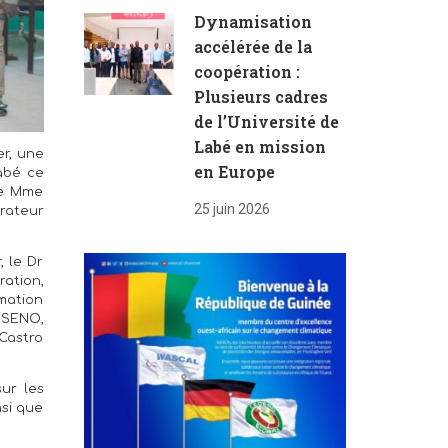
Dynamisation
accélérée de la
coopération :
Plusieurs cadres
de l’Université de
Labé en mission
er, une
en Europe
Labé ce
de Mme
25 juin 2026
rateur
 le Dr
ration,
mation
NSENO,
 Castro
ur les
nsi que