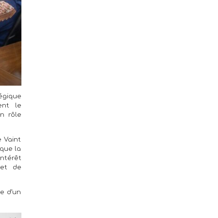
tégique
ent le
n rôle
e Vaint
 que la
intérêt
 et de
le d’un