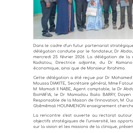
Dans le cadre d’un futur partenariat stratégique
délégation conduite par le fondateur, Dr Abdoul
mercredi 25 février 2026. La délégation de la 
Kadiatou, Directrice adjointe, du Dr Kaman
économique, ainsi que de Monsieur Ibrahima.
Cette délégation a été reçue par Dr Mohamed C
Moussa DIAKITE, Secrétaire général, Mme Fatouma
M. Mamadi II NABE, Agent comptable, le Dr Abd
BioHAFIA, le Dr Mamadou Bailo BARRY, Doyen
Responsable de la Maison de l’innovation, M. O
Gbêmêmali HOUNMENON enseignement chercheur 
La rencontre s’est ouverte au rectorat autour 
objectifs stratégiques de l’université, les oppor
sur la vision et les missions de la clinique, pré