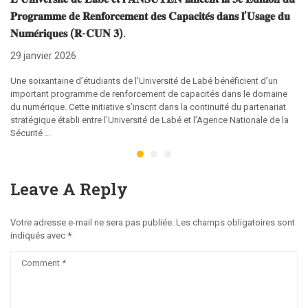
𝐏𝐫𝐨𝐠𝐫𝐚𝐦𝐦𝐞 𝐝𝐞 𝐑𝐞𝐧𝐟𝐨𝐫𝐜𝐞𝐦𝐞𝐧𝐭 𝐝𝐞𝐬 𝐂𝐚𝐩𝐚𝐜𝐢𝐭𝐞́𝐬 𝐝𝐚𝐧𝐬 𝐥’𝐔𝐬𝐚𝐠𝐞 𝐝𝐮
𝐍𝐮𝐦𝐞́𝐫𝐢𝐪𝐮𝐞𝐬 (𝐑-𝐂𝐔𝐍 𝟑).
29 janvier 2026
Une soixantaine d’étudiants de l’Université de Labé bénéficient d’un
important programme de renforcement de capacités dans le domaine
du numérique. Cette initiative s’inscrit dans la continuité du partenariat
stratégique établi entre l’Université de Labé et l’Agence Nationale de la
Sécurité …
Leave A Reply
Votre adresse e-mail ne sera pas publiée.
Les champs obligatoires sont
indiqués avec
*