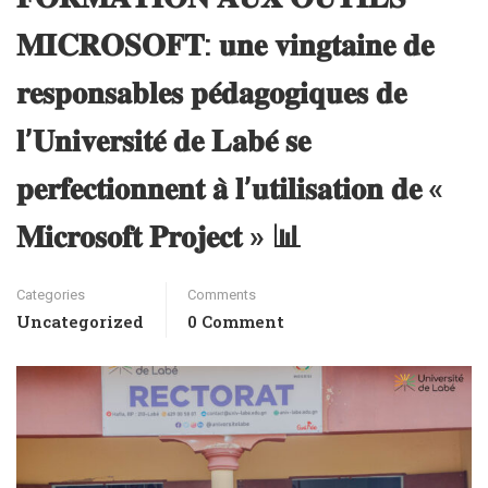
𝐌𝐈𝐂𝐑𝐎𝐒𝐎𝐅𝐓: 𝐮𝐧𝐞 𝐯𝐢𝐧𝐠𝐭𝐚𝐢𝐧𝐞 𝐝𝐞
𝐫𝐞𝐬𝐩𝐨𝐧𝐬𝐚𝐛𝐥𝐞𝐬 𝐩𝐞́𝐝𝐚𝐠𝐨𝐠𝐢𝐪𝐮𝐞𝐬 𝐝𝐞
𝐥’𝐔𝐧𝐢𝐯𝐞𝐫𝐬𝐢𝐭𝐞́ 𝐝𝐞 𝐋𝐚𝐛𝐞́ 𝐬𝐞
𝐩𝐞𝐫𝐟𝐞𝐜𝐭𝐢𝐨𝐧𝐧𝐞𝐧𝐭 𝐚̀ 𝐥’𝐮𝐭𝐢𝐥𝐢𝐬𝐚𝐭𝐢𝐨𝐧 𝐝𝐞 «
𝐌𝐢𝐜𝐫𝐨𝐬𝐨𝐟𝐭 𝐏𝐫𝐨𝐣𝐞𝐜𝐭 » 📊
Categories
Comments
Uncategorized
0 Comment