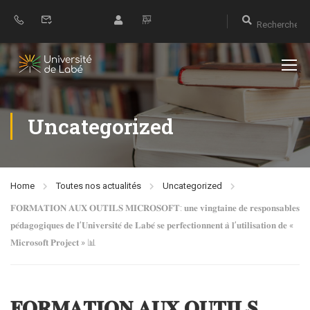
Uncategorized
Home
Toutes nos actualités
Uncategorized
𝐅𝐎𝐑𝐌𝐀𝐓𝐈𝐎𝐍 𝐀𝐔𝐗 𝐎𝐔𝐓𝐈𝐋𝐒 𝐌𝐈𝐂𝐑𝐎𝐒𝐎𝐅𝐓: 𝐮𝐧𝐞 𝐯𝐢𝐧𝐠𝐭𝐚𝐢𝐧𝐞 𝐝𝐞 𝐫𝐞𝐬𝐩𝐨𝐧𝐬𝐚𝐛𝐥𝐞𝐬
𝐩𝐞́𝐝𝐚𝐠𝐨𝐠𝐢𝐪𝐮𝐞𝐬 𝐝𝐞 𝐥’𝐔𝐧𝐢𝐯𝐞𝐫𝐬𝐢𝐭𝐞́ 𝐝𝐞 𝐋𝐚𝐛𝐞́ 𝐬𝐞 𝐩𝐞𝐫𝐟𝐞𝐜𝐭𝐢𝐨𝐧𝐧𝐞𝐧𝐭 𝐚̀ 𝐥’𝐮𝐭𝐢𝐥𝐢𝐬𝐚𝐭𝐢𝐨𝐧 𝐝𝐞 «
𝐌𝐢𝐜𝐫𝐨𝐬𝐨𝐟𝐭 𝐏𝐫𝐨𝐣𝐞𝐜𝐭 » 📊
𝐅𝐎𝐑𝐌𝐀𝐓𝐈𝐎𝐍 𝐀𝐔𝐗 𝐎𝐔𝐓𝐈𝐋𝐒