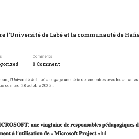
e l’Université de Labé et la communauté de Hafi
n
s
Comments
gorized
0 Comment
urs, l’Université de Labé a engagé une série de rencontres avec les autorités
tenue ce mardi 28 octobre 2025 …
𝐎𝐅𝐓: 𝐮𝐧𝐞 𝐯𝐢𝐧𝐠𝐭𝐚𝐢𝐧𝐞 𝐝𝐞 𝐫𝐞𝐬𝐩𝐨𝐧𝐬𝐚𝐛𝐥𝐞𝐬 𝐩𝐞́𝐝𝐚𝐠𝐨𝐠𝐢𝐪𝐮𝐞𝐬 𝐝
𝐧𝐧𝐞𝐧𝐭 𝐚̀ 𝐥’𝐮𝐭𝐢𝐥𝐢𝐬𝐚𝐭𝐢𝐨𝐧 𝐝𝐞 « 𝐌𝐢𝐜𝐫𝐨𝐬𝐨𝐟𝐭 𝐏𝐫𝐨𝐣𝐞𝐜𝐭 » 📊