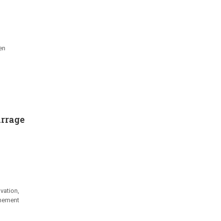
en
arrage
vation,
gnement