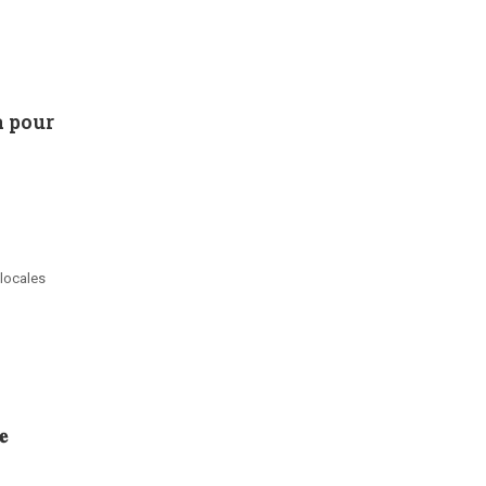
a pour
 locales
𝐞