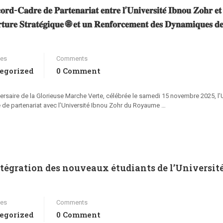
𝐨𝐫𝐝-𝐂𝐚𝐝𝐫𝐞 𝐝𝐞 𝐏𝐚𝐫𝐭𝐞𝐧𝐚𝐫𝐢𝐚𝐭 𝐞𝐧𝐭𝐫𝐞 𝐥’𝐔𝐧𝐢𝐯𝐞𝐫𝐬𝐢𝐭𝐞́ 𝐈𝐛𝐧𝐨𝐮 𝐙𝐨𝐡𝐫 𝐞𝐭
𝐫𝐭𝐮𝐫𝐞 𝐒𝐭𝐫𝐚𝐭𝐞́𝐠𝐢𝐪𝐮𝐞 🌐 𝐞𝐭 𝐮𝐧 𝐑𝐞𝐧𝐟𝐨𝐫𝐜𝐞𝐦𝐞𝐧𝐭 𝐝𝐞𝐬 𝐃𝐲𝐧𝐚𝐦𝐢𝐪𝐮𝐞𝐬 𝐝
ies
Comments
egorized
0 Comment
rsaire de la Glorieuse Marche Verte, célébrée le samedi 15 novembre 2025, l’U
e de partenariat avec l’Université Ibnou Zohr du Royaume …
ntégration des nouveaux étudiants de l’Universit
ies
Comments
egorized
0 Comment