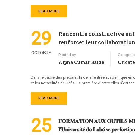
READ MORE
29
Rencontre constructive entr
renforcer leur collaboratio
OCTOBRE
Posted by
Categorie
Alpha Oumar Baldé
Uncate
Dans le cadre des préparatifs de la rentrée académique en co
et les notabilités de Hafia. La première d’entre elles s’est 
READ MORE
25
𝐅𝐎𝐑𝐌𝐀𝐓𝐈𝐎𝐍 𝐀𝐔𝐗 𝐎𝐔𝐓𝐈𝐋𝐒 𝐌𝐈𝐂𝐑𝐎𝐒
𝐥’𝐔𝐧𝐢𝐯𝐞𝐫𝐬𝐢𝐭𝐞́ 𝐝𝐞 𝐋𝐚𝐛𝐞́ 𝐬𝐞 𝐩𝐞𝐫𝐟𝐞𝐜𝐭𝐢𝐨