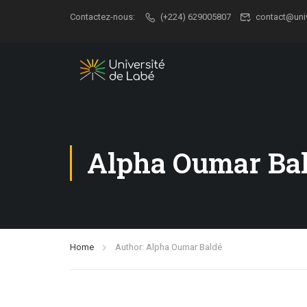
Contactez-nous:
(+224) 629005807
contact@uni
Alpha Oumar Ba
Home
Author: Alpha Oumar Baldé