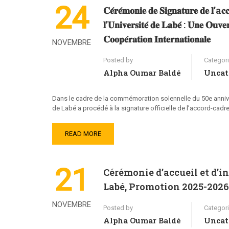
24
𝐂𝐞́𝐫𝐞́𝐦𝐨𝐧𝐢𝐞 𝐝𝐞 𝐒𝐢𝐠𝐧𝐚𝐭𝐮𝐫𝐞 𝐝𝐞 𝐥’a𝐜𝐜
𝐥’𝐔𝐧𝐢𝐯𝐞𝐫𝐬𝐢𝐭𝐞́ 𝐝𝐞 𝐋𝐚𝐛𝐞́ : 𝐔𝐧𝐞 𝐎𝐮𝐯𝐞
𝐂𝐨𝐨𝐩𝐞́𝐫𝐚𝐭𝐢𝐨𝐧 𝐈𝐧𝐭𝐞𝐫𝐧𝐚𝐭𝐢𝐨𝐧𝐚𝐥𝐞
NOVEMBRE
Posted by
Categor
Alpha Oumar Baldé
Uncat
Dans le cadre de la commémoration solennelle du 50e annive
de Labé a procédé à la signature officielle de l’accord-cadr
READ MORE
21
Cérémonie d’accueil et d’i
Labé, Promotion 2025-2026
NOVEMBRE
Posted by
Categor
Alpha Oumar Baldé
Uncat