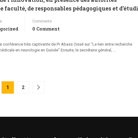
e faculté, de responsables pédagogiques et d’étud
s
Comments
gorized
0 Comment
e conférence très captivante de Pr Abass Cissé sur “Le lien entre recherche
édicale en neurologie en Guinée”.Ensuite, le secrétaire général, …
1
2