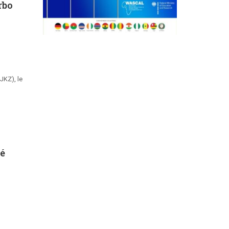
rbo
JKZ), le
bé