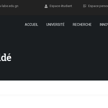
v-labe.edu.gn
Espace étudiant
Espace perso
ACCUEIL
UNIVERSITÉ
RECHERCHE
INNO
ldé