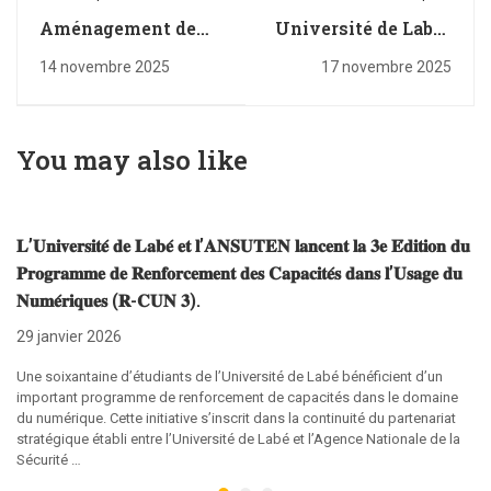
Aménagement de
Université de Labé :
nouveaux bureaux
des étudiantes au
14 novembre 2025
17 novembre 2025
pour les décanats de
sommet du
l'Université de Labé
Transform Africa
Summit 2025
You may also like
𝐋’𝐔𝐧𝐢𝐯𝐞𝐫𝐬𝐢𝐭𝐞́ 𝐝𝐞 𝐋𝐚𝐛𝐞́ 𝐞𝐭 𝐥’𝐀𝐍𝐒𝐔𝐓𝐄𝐍 𝐥𝐚𝐧𝐜𝐞𝐧𝐭 𝐥𝐚 𝟑𝐞 𝐄́𝐝𝐢𝐭𝐢𝐨𝐧 𝐝𝐮
𝐏𝐫𝐨𝐠𝐫𝐚𝐦𝐦𝐞 𝐝𝐞 𝐑𝐞𝐧𝐟𝐨𝐫𝐜𝐞𝐦𝐞𝐧𝐭 𝐝𝐞𝐬 𝐂𝐚𝐩𝐚𝐜𝐢𝐭𝐞́𝐬 𝐝𝐚𝐧𝐬 𝐥’𝐔𝐬𝐚𝐠𝐞 𝐝𝐮
𝐍𝐮𝐦𝐞́𝐫𝐢𝐪𝐮𝐞𝐬 (𝐑-𝐂𝐔𝐍 𝟑).
29 janvier 2026
Une soixantaine d’étudiants de l’Université de Labé bénéficient d’un
important programme de renforcement de capacités dans le domaine
du numérique. Cette initiative s’inscrit dans la continuité du partenariat
stratégique établi entre l’Université de Labé et l’Agence Nationale de la
Sécurité …