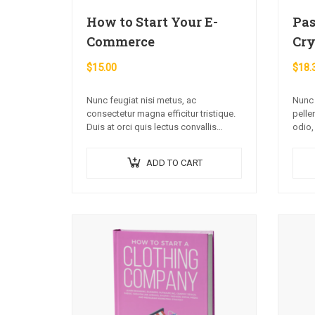
How to Start Your E-
Pas
Commerce
Cry
$
15.00
$
18.
Nunc feugiat nisi metus, ac
Nunc 
consectetur magna efficitur tristique.
pelle
Duis at orci quis lectus convallis
odio,
blandit in vehicula orci. Morbi
Donec
condimentum blandit ex.
sceler
ADD TO CART
Suspendisse vehicula feugiat augue,
euismod placerat…