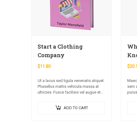
Start a Clothing
Wha
Company
Kn
$
11.80
$
20.
Ut a lacus sed ligula venenatis aliquet.
Maece
Phasellus mattis vehicula massa at
sem a
ultricies. Fusce facilisis vel augue et
purus
volutpat. Fusce ultrices lobortis
preti
augue, vitae pellentesque felis. In
orci 
ADD TO CART
ipsum leo,…
nulla 