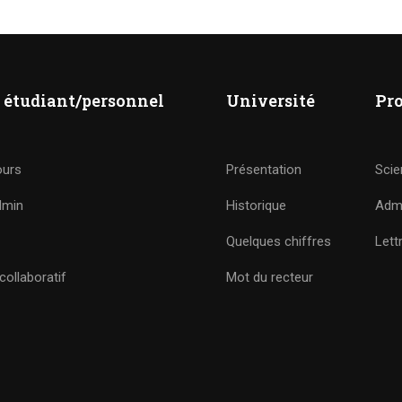
 étudiant/personnel
Université
Pr
ours
Présentation
Scie
dmin
Historique
Admi
Quelques chiffres
Lett
ollaboratif
Mot du recteur