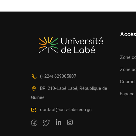
Accès
Zone c
Zone a
(+224) 629005807
Courriel
BP: 210-Labé Labé, République de
Espace c
Guinée
contact@univ-labe.edu.gn