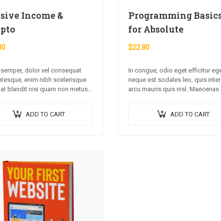
sive Income &
Programming Basic
pto
for Absolute
30
$
22.80
semper, dolor vel consequat
In congue, odio eget efficitur eg
ntesque, enim nibh scelerisque
neque est sodales leo, quis int
 at blandit nisi quam non metus.
arcu mauris quis nisl. Maecenas 
 dictum risus ex, quis
augue ligula. Suspendisse ornar
isque turpis sollicitudin at.
lorem sed finibus suscipit, nisl 
ADD TO CART
ADD TO CART
pellentesque…