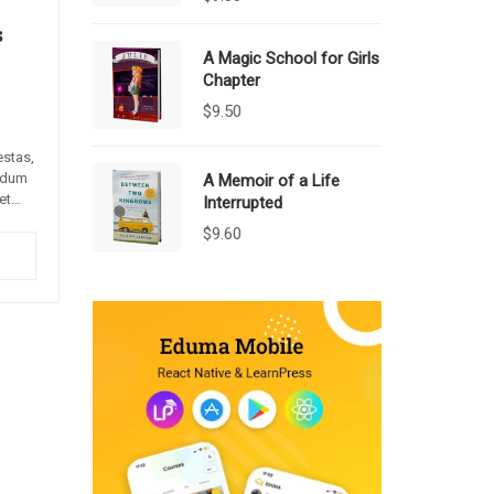
s
A Magic School for Girls
Chapter
$
9.50
estas,
erdum
A Memoir of a Life
et
Interrupted
e,
$
9.60
augue