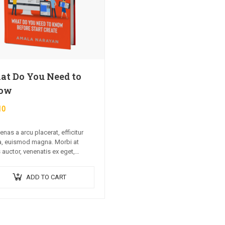
t Do You Need to
ow
10
nas a arcu placerat, efficitur
, euismod magna. Morbi at
 auctor, venenatis ex eget,
um tellus. Pellentesque bibendum
non neque semper, quis semper
ADD TO CART
laoreet.