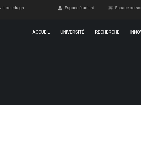
v-labe.edu.gn
Espace étudiant
Espace perso
ACCUEIL
UNIVERSITÉ
RECHERCHE
INNO