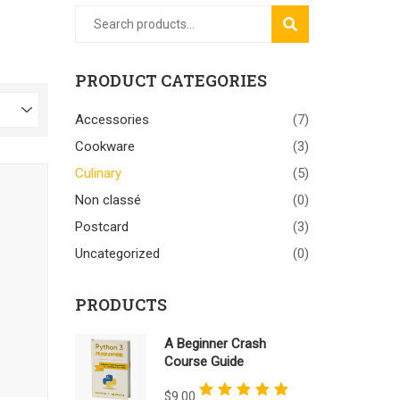
SEARCH
PRODUCT CATEGORIES
Accessories
(7)
Cookware
(3)
Culinary
(5)
Non classé
(0)
Postcard
(3)
Uncategorized
(0)
PRODUCTS
A Beginner Crash
Course Guide
Rated
5.00
out of 5
$
9.00