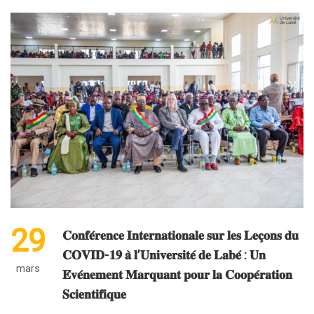
29
𝐂𝐨𝐧𝐟𝐞́𝐫𝐞𝐧𝐜𝐞 𝐈𝐧𝐭𝐞𝐫𝐧𝐚𝐭𝐢𝐨𝐧𝐚𝐥𝐞 𝐬𝐮𝐫 𝐥𝐞𝐬 𝐋𝐞𝐜̧𝐨𝐧𝐬 𝐝𝐮
𝐂𝐎𝐕𝐈𝐃-𝟏𝟗 𝐚̀ 𝐥’𝐔𝐧𝐢𝐯𝐞𝐫𝐬𝐢𝐭𝐞́ 𝐝𝐞 𝐋𝐚𝐛𝐞́ : 𝐔𝐧
mars
𝐄́𝐯𝐞́𝐧𝐞𝐦𝐞𝐧𝐭 𝐌𝐚𝐫𝐪𝐮𝐚𝐧𝐭 𝐩𝐨𝐮𝐫 𝐥𝐚 𝐂𝐨𝐨𝐩𝐞́𝐫𝐚𝐭𝐢𝐨𝐧
𝐒𝐜𝐢𝐞𝐧𝐭𝐢𝐟𝐢𝐪𝐮𝐞